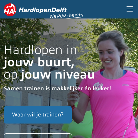
Overslaan en naar de inhoud gaan
Hardlopen in
jouw buurt,
jouw niveau
op
Samen trainen is makkelijker én leuker!
Waar wil je trainen?