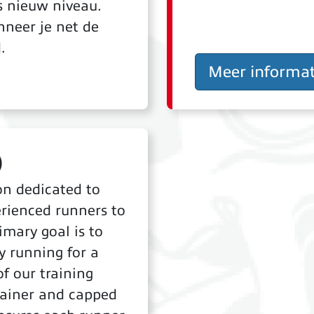
s nieuw niveau.
nneer je net de
d.
Meer informat
)
on dedicated to
rienced runners to
imary goal is to
y running for a
of our training
trainer and capped