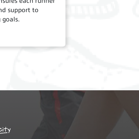
ensures each runner
nd support to
 goals.