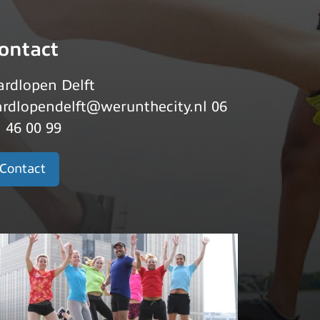
ontact
rdlopen Delft
rdlopendelft@werunthecity.nl 06
 46 00 99
Contact