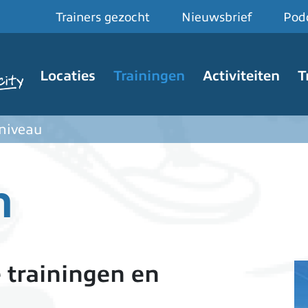
Trainers gezocht
Nieuwsbrief
Pod
Hoofdnavigatie
Locaties
Trainingen
Activiteiten
T
 niveau
n
 trainingen en
I