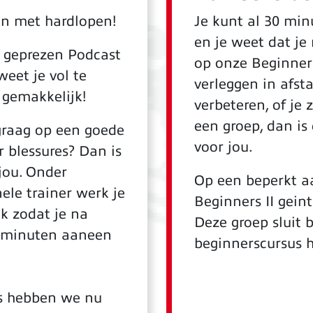
en met hardlopen!
Je kunt al 30 mi
en je weet dat je
l geprezen Podcast
op onze Beginners
weet je vol te
verleggen in afsta
 gemakkelijk!
verbeteren, of je
een groep, dan is 
 graag op een goede
voor jou.
 blessures? Dan is
jou. Onder
Op een beperkt a
ele trainer werk je
Beginners II gein
k zodat je na
Deze groep sluit 
0 minuten aaneen
beginnerscursus 
es hebben we nu