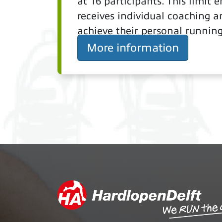
at 16 participants. This limit 
receives individual coaching a
achieve their personal running
More information