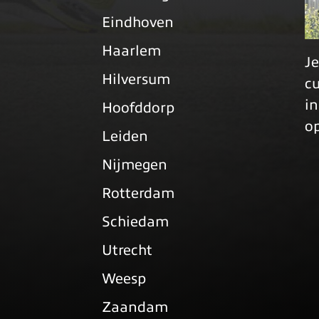
Eindhoven
Haarlem
Je
Hilversum
cu
i
Hoofddorp
op
Leiden
Nijmegen
Rotterdam
Schiedam
Utrecht
Weesp
Zaandam