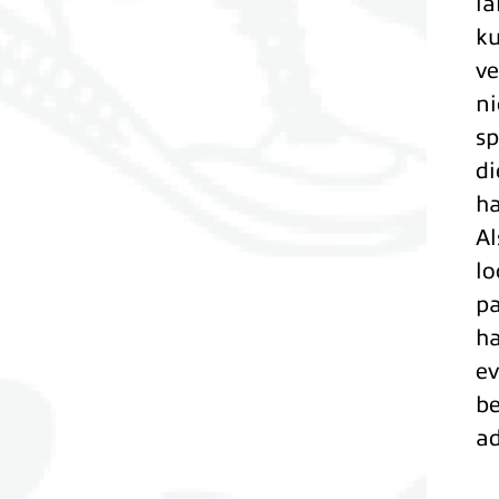
l
ku
v
ni
sp
di
ha
Al
lo
pa
ha
ev
be
a