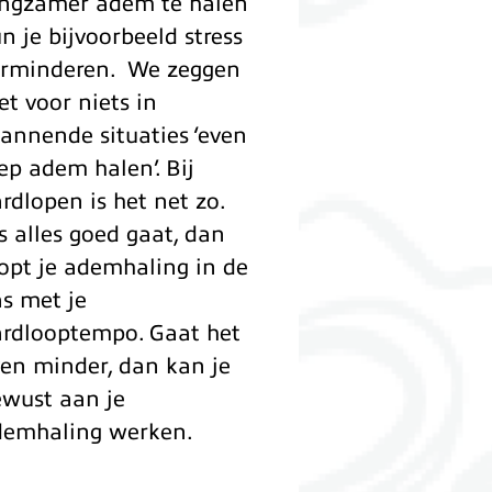
angzamer adem te halen
n je bijvoorbeeld stress
erminderen. We zeggen
et voor niets in
annende situaties ‘even
ep adem halen’. Bij
rdlopen is het net zo.
s alles goed gaat, dan
opt je ademhaling in de
s met je
rdlooptempo. Gaat het
en minder, dan kan je
wust aan je
demhaling werken.