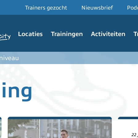
Trainers gezocht
Nieuwsbrief
Pod
Hoofdnavigatie
Locaties
Trainingen
Activiteiten
T
 niveau
ing
22 