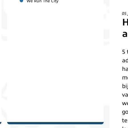
We Run The City
05 
H
a
5 
ad
ha
me
bi
va
we
go
te